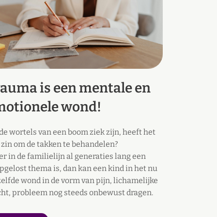
auma is een mentale en
Wanne
motionele wond!
regre
 de wortels van een boom ziek zijn, heeft het
Als je een
 zin om de takken te behandelen?
hand is maa
er in de familielijn al generaties lang een
Of je voelt
pgelost thema is, dan kan een kind in het nu
En ook als
zelfde wond in de vorm van pijn, lichamelijke
tot uitdru
cht, probleem nog steeds onbewust dragen.