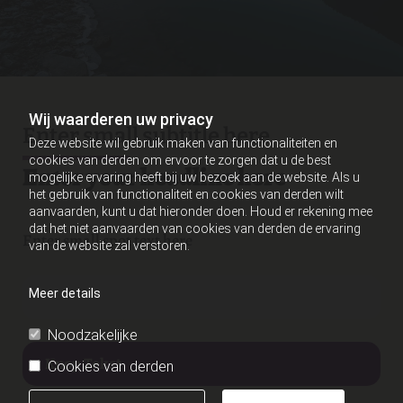
Wij waarderen uw privacy
Enter small subtitle here
Deze website wil gebruik maken van functionaliteiten en
cookies van derden om ervoor te zorgen dat u de best
Enter your headline here
mogelijke ervaring heeft bij uw bezoek aan de website. Als u
het gebruik van functionaliteit en cookies van derden wilt
aanvaarden, kunt u dat hieronder doen. Houd er rekening mee
dat het niet aanvaarden van cookies van derden de ervaring
Enter small spot text here
van de website zal verstoren.
Meer details
Button Text
Noodzakelijke
Knop Tekst
Cookies van derden