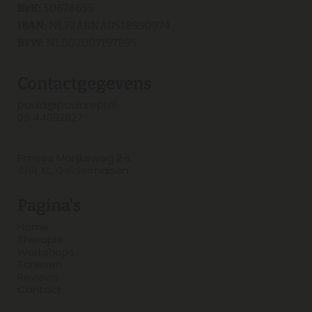
KvK:
50678655
IBAN:
NL72ABNA0518990974
BTW:
NL002007197B95
Contactgegevens
paula@paularepi.nl
06 44092827
Prinses Marijkeweg 2-L
4191 XL, Geldermalsen
Pagina's
Home
Therapie
Workshop
s
Tarieven
Reviews
Contact