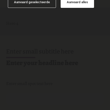
Aanvaard geselecteerde
Aanvaard alles
Hero 4
Enter small subtitle here
Enter your headline here
Enter small spot text here
Button Text